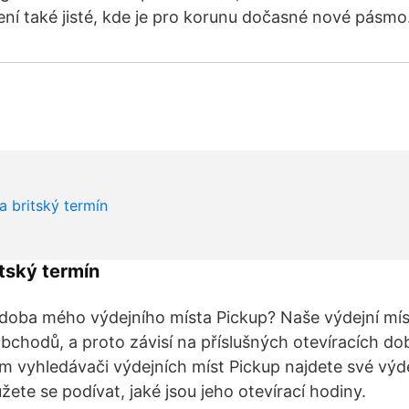
ní také jisté, kde je pro korunu dočasné nové pásmo
itský termín
í doba mého výdejního místa Pickup? Naše výdejní mís
bchodů, a proto závisí na příslušných otevíracích d
 vyhledávači výdejních míst Pickup najdete své výde
ete se podívat, jaké jsou jeho otevírací hodiny.