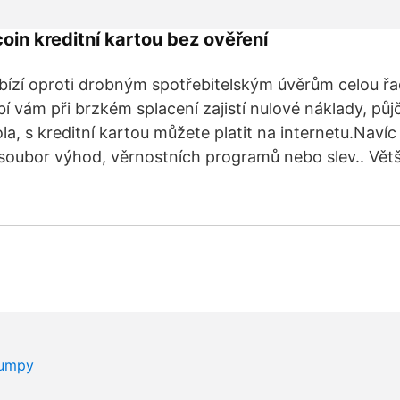
coin kreditní kartou bez ověření
abízí oproti drobným spotřebitelským úvěrům celou ř
 vám při brzkém splacení zajistí nulové náklady, pů
la, s kreditní kartou můžete platit na internetu.Naví
 soubor výhod, věrnostních programů nebo slev.. Vět