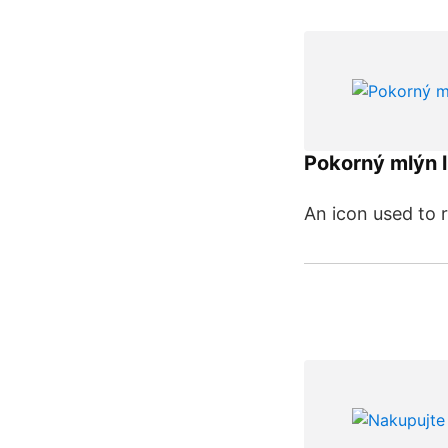
Pokorný mlýn l
An icon used to 