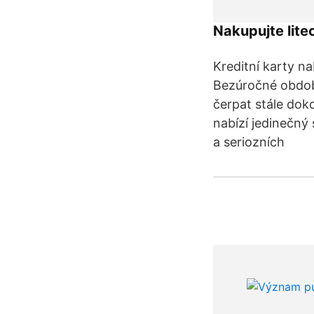
Nakupujte lite
Kreditní karty n
Bezúročné období
čerpat stále doko
nabízí jedinečný
a seriozních