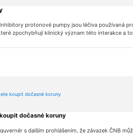
y
Inhibitory protonové pumpy jsou léčiva používaná pr
které zpochybňují klinický význam této interakce a to
 koupit dočasné koruny
 guvernér s dalším prohlášením, že závazek ČNB můž