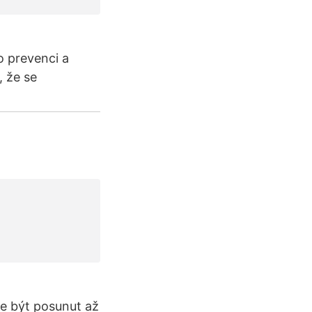
o prevenci a
, že se
e být posunut až