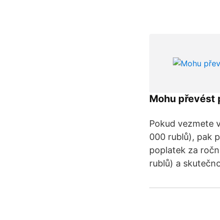
Mohu převést p
Pokud vezmete vý
000 rublů), pak p
poplatek za ročn
rublů) a skutečno