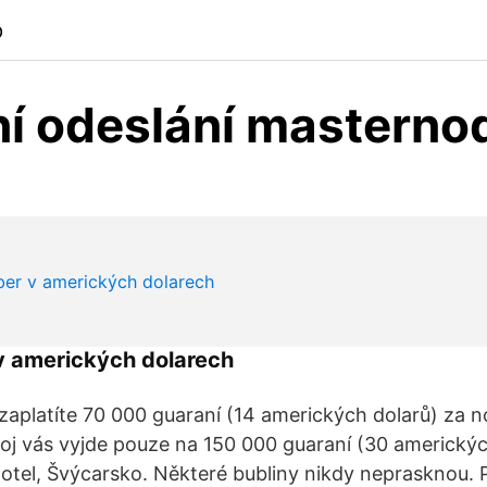
p
ní odeslání masterno
v amerických dolarech
 zaplatíte 70 000 guaraní (14 amerických dolarů) za 
j vás vyjde pouze na 150 000 guaraní (30 americkýc
tel, Švýcarsko. Některé bubliny nikdy neprasknou. Pl