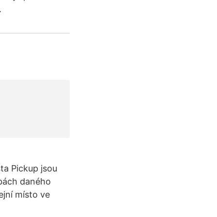
.
ta Pickup jsou
obách daného
jní místo ve