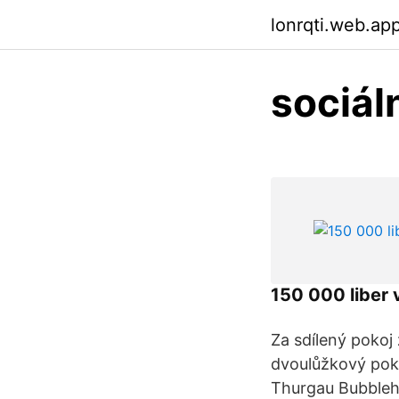
lonrqti.web.ap
sociál
150 000 liber 
Za sdílený pokoj
dvoulůžkový poko
Thurgau Bubbleho