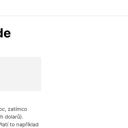
de
noc, zatímco
h dolarů).
atí to například