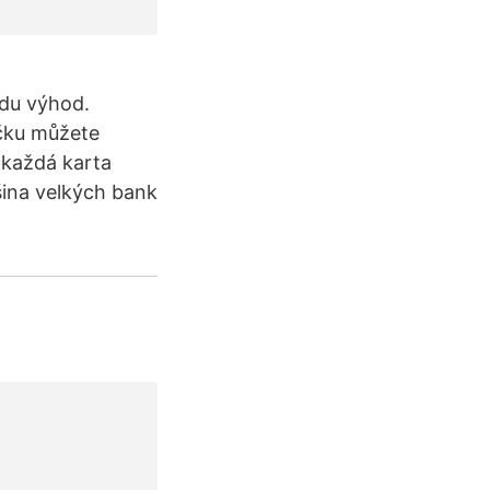
adu výhod.
jčku můžete
c každá karta
šina velkých bank