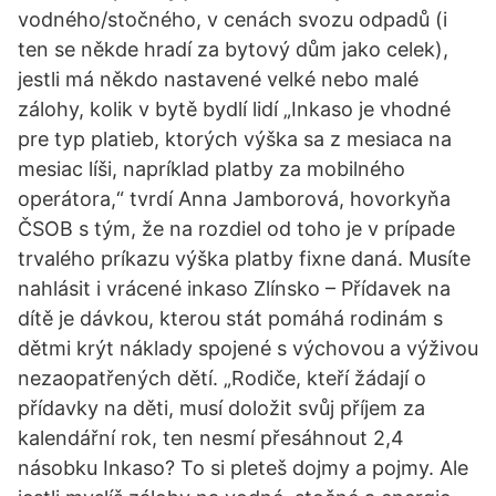
vodného/stočného, v cenách svozu odpadů (i
ten se někde hradí za bytový dům jako celek),
jestli má někdo nastavené velké nebo malé
zálohy, kolik v bytě bydlí lidí „Inkaso je vhodné
pre typ platieb, ktorých výška sa z mesiaca na
mesiac líši, napríklad platby za mobilného
operátora,“ tvrdí Anna Jamborová, hovorkyňa
ČSOB s tým, že na rozdiel od toho je v prípade
trvalého príkazu výška platby fixne daná. Musíte
nahlásit i vrácené inkaso Zlínsko – Přídavek na
dítě je dávkou, kterou stát pomáhá rodinám s
dětmi krýt náklady spojené s výchovou a výživou
nezaopatřených dětí. „Rodiče, kteří žádají o
přídavky na děti, musí doložit svůj příjem za
kalendářní rok, ten nesmí přesáhnout 2,4
násobku Inkaso? To si pleteš dojmy a pojmy. Ale