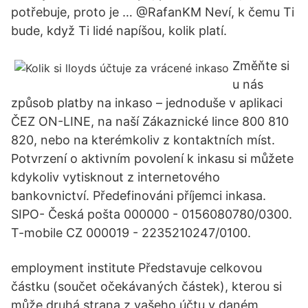
potřebuje, proto je … @RafanKM Neví, k čemu Ti
bude, když Ti lidé napíšou, kolik platí.
Změňte si
u nás
způsob platby na inkaso – jednoduše v aplikaci
ČEZ ON-LINE, na naší Zákaznické lince 800 810
820, nebo na kterémkoliv z kontaktních míst.
Potvrzení o aktivním povolení k inkasu si můžete
kdykoliv vytisknout z internetového
bankovnictví. Předefinováni příjemci inkasa.
SIPO- Česká pošta 000000 - 0156080780/0300.
T-mobile CZ 000019 - 2235210247/0100.
employment institute Představuje celkovou
částku (součet očekávaných částek), kterou si
může druhá strana z vašeho účtu v daném