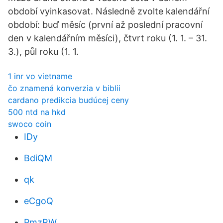
období vyinkasovat. Následně zvolte kalendářní
období: buď měsíc (první až poslední pracovní
den v kalendářním měsíci), čtvrt roku (1. 1. – 31.
3.), půl roku (1. 1.
1 inr vo vietname
čo znamená konverzia v biblii
cardano predikcia budúcej ceny
500 ntd na hkd
swoco coin
IDy
BdiQM
qk
eCgoQ
PmzRW