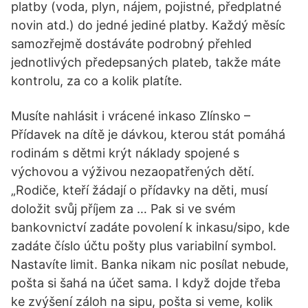
platby (voda, plyn, nájem, pojistné, předplatné
novin atd.) do jedné jediné platby. Každý měsíc
samozřejmě dostáváte podrobný přehled
jednotlivých předepsaných plateb, takže máte
kontrolu, za co a kolik platíte.
Musíte nahlásit i vrácené inkaso Zlínsko –
Přídavek na dítě je dávkou, kterou stát pomáhá
rodinám s dětmi krýt náklady spojené s
výchovou a výživou nezaopatřených dětí.
„Rodiče, kteří žádají o přídavky na děti, musí
doložit svůj příjem za … Pak si ve svém
bankovnictví zadáte povolení k inkasu/sipo, kde
zadáte číslo účtu pošty plus variabilní symbol.
Nastavíte limit. Banka nikam nic posílat nebude,
pošta si šahá na účet sama. I když dojde třeba
ke zvýšení záloh na sipu, pošta si veme, kolik