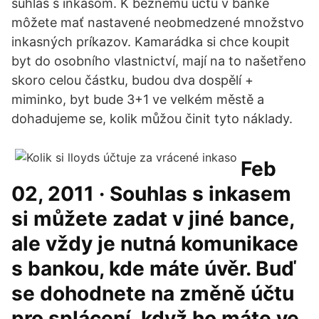
súhlas s inkasom. K bežnému účtu v banke
môžete mať nastavené neobmedzené množstvo
inkasných príkazov. Kamarádka si chce koupit
byt do osobního vlastnictví, mají na to našetřeno
skoro celou částku, budou dva dospělí +
miminko, byt bude 3+1 ve velkém městě a
dohadujeme se, kolik můžou činit tyto náklady.
Feb
02, 2011 · Souhlas s inkasem
si můžete zadat v jiné bance,
ale vždy je nutná komunikace
s bankou, kde máte úvěr. Buď
se dohodnete na změně účtu
pro splácení, když ho máte ve