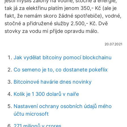
jestli myslíš zálohy na vodné, stočné a energie,
tak já za elektřinu platím jenom 350,- Kč (ale je
fakt, že nemám skoro žádné spotřebiče), vodné,
stočné a přidružené služby 2.500,- Kč. Dvě
stovky za vodu mi přijde opravdu málo.
20.07.2021
Jak vydělat bitcoiny pomocí blockchainu
Co semeno je to, co dostanete pokeflix
Bitcoinové havárie dnes novinky
Kolik je 1 300 dolarů v naiře
Nastavení ochrany osobních údajů mého
účtu microsoft
271 milionů v crores