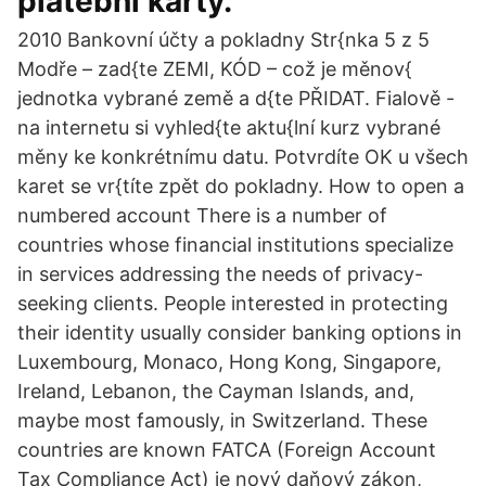
platební karty.
2010 Bankovní účty a pokladny Str{nka 5 z 5
Modře – zad{te ZEMI, KÓD – což je měnov{
jednotka vybrané země a d{te PŘIDAT. Fialově -
na internetu si vyhled{te aktu{lní kurz vybrané
měny ke konkrétnímu datu. Potvrdíte OK u všech
karet se vr{títe zpět do pokladny. How to open a
numbered account There is a number of
countries whose financial institutions specialize
in services addressing the needs of privacy-
seeking clients. People interested in protecting
their identity usually consider banking options in
Luxembourg, Monaco, Hong Kong, Singapore,
Ireland, Lebanon, the Cayman Islands, and,
maybe most famously, in Switzerland. These
countries are known FATCA (Foreign Account
Tax Compliance Act) je nový daňový zákon,