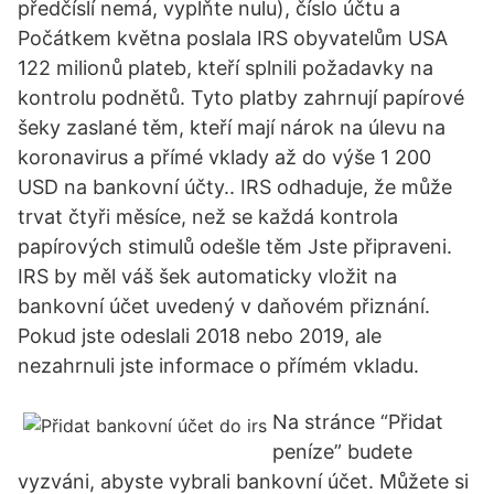
předčíslí nemá, vyplňte nulu), číslo účtu a
Počátkem května poslala IRS obyvatelům USA
122 milionů plateb, kteří splnili požadavky na
kontrolu podnětů. Tyto platby zahrnují papírové
šeky zaslané těm, kteří mají nárok na úlevu na
koronavirus a přímé vklady až do výše 1 200
USD na bankovní účty.. IRS odhaduje, že může
trvat čtyři měsíce, než se každá kontrola
papírových stimulů odešle těm Jste připraveni.
IRS by měl váš šek automaticky vložit na
bankovní účet uvedený v daňovém přiznání.
Pokud jste odeslali 2018 nebo 2019, ale
nezahrnuli jste informace o přímém vkladu.
Na stránce “Přidat
peníze” budete
vyzváni, abyste vybrali bankovní účet. Můžete si