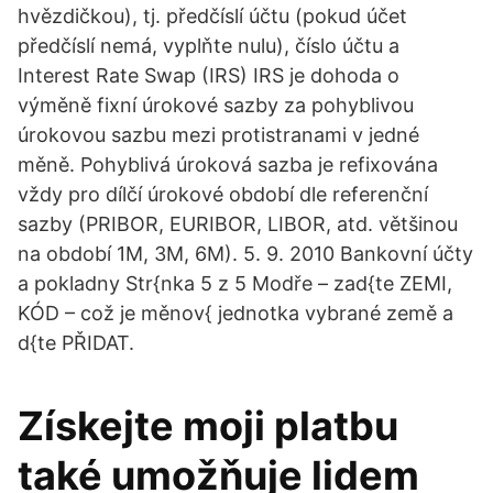
hvězdičkou), tj. předčíslí účtu (pokud účet
předčíslí nemá, vyplňte nulu), číslo účtu a
Interest Rate Swap (IRS) IRS je dohoda o
výměně fixní úrokové sazby za pohyblivou
úrokovou sazbu mezi protistranami v jedné
měně. Pohyblivá úroková sazba je refixována
vždy pro dílčí úrokové období dle referenční
sazby (PRIBOR, EURIBOR, LIBOR, atd. většinou
na období 1M, 3M, 6M). 5. 9. 2010 Bankovní účty
a pokladny Str{nka 5 z 5 Modře – zad{te ZEMI,
KÓD – což je měnov{ jednotka vybrané země a
d{te PŘIDAT.
Získejte moji platbu
také umožňuje lidem