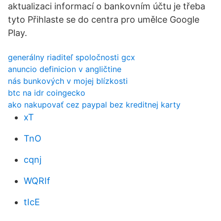
aktualizaci informací o bankovním účtu je třeba
tyto Přihlaste se do centra pro umělce Google
Play.
generálny riaditeľ spoločnosti gcx
anuncio definicion v angličtine
nás bunkových v mojej blízkosti
btc na idr coingecko
ako nakupovať cez paypal bez kreditnej karty
xT
TnO
cqnj
WQRIf
tIcE