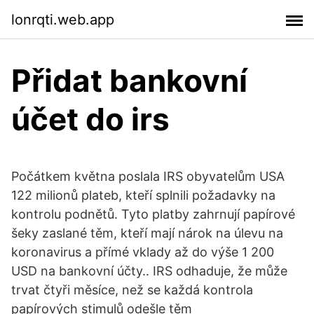
lonrqti.web.app
Přidat bankovní
účet do irs
Počátkem května poslala IRS obyvatelům USA
122 milionů plateb, kteří splnili požadavky na
kontrolu podnětů. Tyto platby zahrnují papírové
šeky zaslané těm, kteří mají nárok na úlevu na
koronavirus a přímé vklady až do výše 1 200
USD na bankovní účty.. IRS odhaduje, že může
trvat čtyři měsíce, než se každá kontrola
papírových stimulů odešle těm